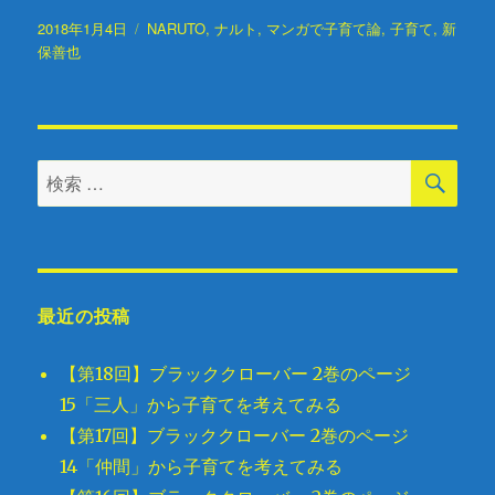
ー
投
2018年1月4日
タ
NARUTO
,
ナルト
,
マンガで子育て論
,
子育て
,
新
稿
保善也
グ
日:
検
検
索
索
対
象:
最近の投稿
【第18回】ブラッククローバー 2巻のページ
15「三人」から子育てを考えてみる
【第17回】ブラッククローバー 2巻のページ
14「仲間」から子育てを考えてみる