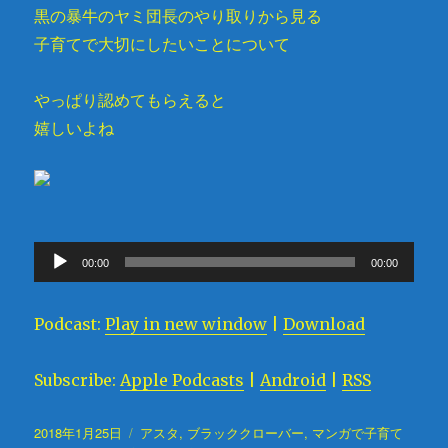
黒の暴牛のヤミ団長のやり取りから見る
子育てで大切にしたいことについて
やっぱり認めてもらえると
嬉しいよね
音
00:00
00:00
声
プ
Podcast:
Play in new window
|
Download
レ
ー
Subscribe:
Apple Podcasts
|
Android
|
RSS
ヤ
ー
投
2018年1月25日
タ
アスタ
,
ブラッククローバー
,
マンガで子育て