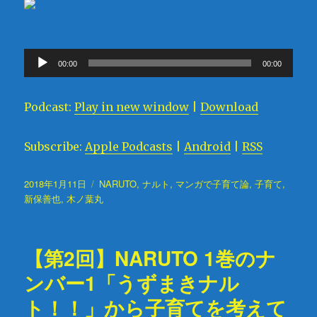
音
00:00
00:00
声
プ
Podcast:
Play in new window
|
Download
レ
ー
Subscribe:
Apple Podcasts
|
Android
|
RSS
ヤ
ー
投
2018年1月11日
タ
NARUTO
,
ナルト
,
マンガで子育て論
,
子育て
,
稿
新保善也
,
木ノ葉丸
グ
日:
【第2回】NARUTO 1巻のナ
ンバー1「うずまきナル
ト！！」から子育てを考えて