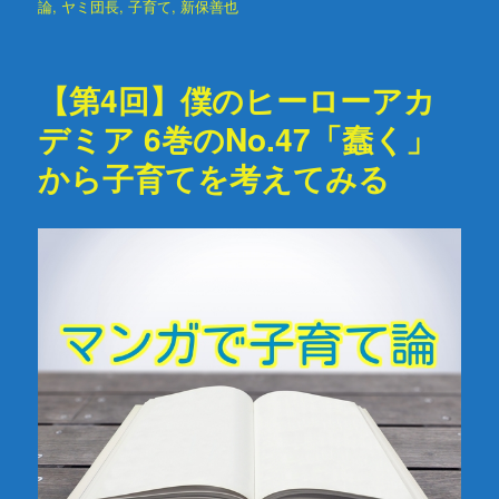
稿
論
,
ヤミ団長
,
子育て
グ
,
新保善也
日:
【第4回】僕のヒーローアカ
デミア 6巻のNo.47「蠢く」
から子育てを考えてみる