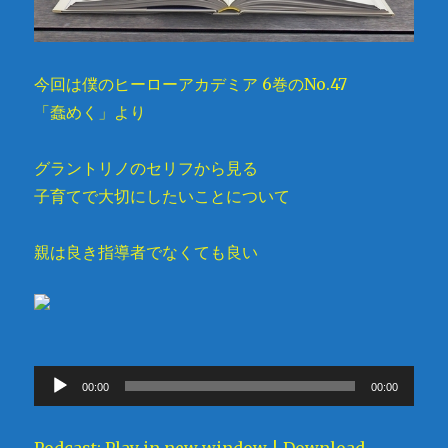
今回は僕のヒーローアカデミア 6巻のNo.47
「蠢めく」より
グラントリノのセリフから見る
子育てで大切にしたいことについて
親は良き指導者でなくても良い
音
00:00
00:00
声
プ
Podcast:
Play in new window
|
Download