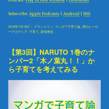
レ
ー
Subscribe:
Apple Podcasts
|
Android
|
RSS
ヤ
ー
投
2018年1月18日
タ
グラントリノ
,
マンガで子育て論
,
僕のヒーロ
稿
ーアカデミア
,
子育て
グ
,
新保善也
日:
【第3回】NARUTO 1巻のナ
ンバー2「木ノ葉丸！！」か
ら子育てを考えてみる