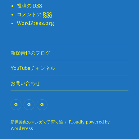
投稿の
RSS
コメントの
RSS
WordPress.org
新保善也のブログ
YouTubeチャンネル
お問い合わせ
新
YouTube
お
保
チ
問
善
ャ
い
新保善也のマンガで子育て論
Proudly powered by
WordPress
也
ン
合
の
ネ
わ