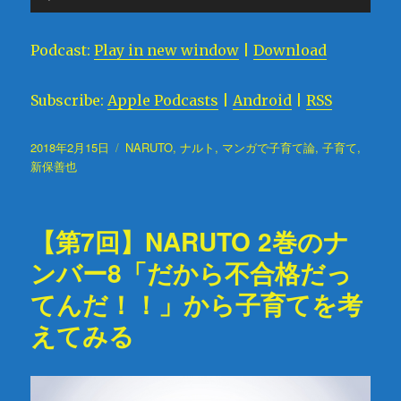
声
プ
Podcast:
Play in new window
|
Download
レ
ー
Subscribe:
Apple Podcasts
|
Android
|
RSS
ヤ
ー
投
2018年2月15日
タ
NARUTO
,
ナルト
,
マンガで子育て論
,
子育て
,
稿
新保善也
グ
日:
【第7回】NARUTO 2巻のナ
ンバー8「だから不合格だっ
てんだ！！」から子育てを考
えてみる