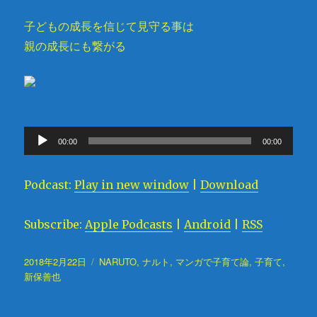
子どもの成長を信じて見守る事は
親の成長にも繋がる
音
00:00
00:00
声
プ
Podcast:
Play in new window
|
Download
レ
ー
Subscribe:
Apple Podcasts
|
Android
|
RSS
ヤ
ー
投
2018年2月22日
タ
NARUTO
,
ナルト
,
マンガで子育て論
,
子育て
,
稿
新保善也
グ
日: