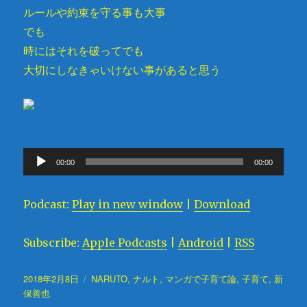
ルールや約束を守る事も大事
でも
時にはそれを破ってでも
大切にしなきゃいけない事があると思う
音
00:00
00:00
声
プ
Podcast:
Play in new window
|
Download
レ
ー
Subscribe:
Apple Podcasts
|
Android
|
RSS
ヤ
ー
投
2018年2月8日
タ
NARUTO
,
ナルト
,
マンガで子育て論
,
子育て
,
新
稿
保善也
グ