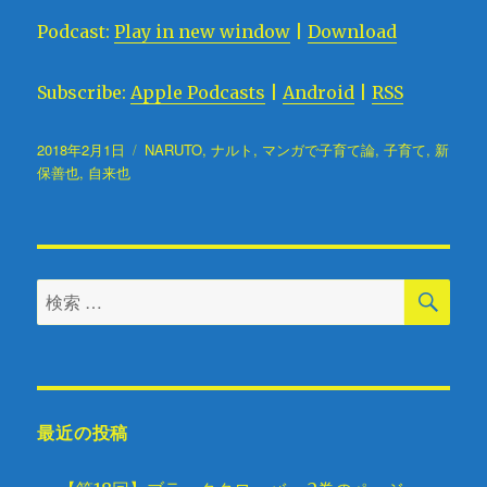
プ
Podcast:
Play in new window
|
Download
レ
ー
Subscribe:
Apple Podcasts
|
Android
|
RSS
ヤ
ー
投
2018年2月1日
タ
NARUTO
,
ナルト
,
マンガで子育て論
,
子育て
,
新
稿
保善也
,
自来也
グ
日:
検
検
索
索
対
象:
最近の投稿