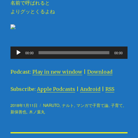
名前で呼ばれると
よりグッとくるよね
音
00:00
00:00
声
プ
Podcast:
Play in new window
|
Download
レ
ー
Subscribe:
Apple Podcasts
|
Android
|
RSS
ヤ
ー
投
2018年1月11日
タ
NARUTO
,
ナルト
,
マンガで子育て論
,
子育て
,
稿
新保善也
,
木ノ葉丸
グ
日: