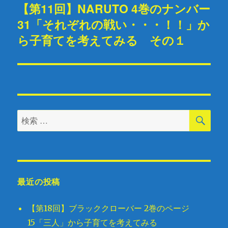
【第11回】NARUTO 4巻のナンバー
次
シ
31「それぞれの戦い・・・！！」か
の
投
ら子育てを考えてみる その１
ョ
稿:
ン
検
検
索
索
対
象:
最近の投稿
【第18回】ブラッククローバー 2巻のページ
15「三人」から子育てを考えてみる