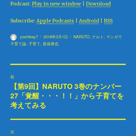
Podcast:
Play in new window
|
Download
レ
ー
Subscribe:
Apple Podcasts
|
Android
|
RSS
ヤ
ー
投
yoshibay7
投
2018年3月1日
タ
NARUTO
,
ナルト
,
マンガで
稿
稿
グ
子育て論
,
子育て
,
新保善也
者
日:
投
前
稿
【第9回】NARUTO 3巻のナンバー
過
27「覚醒・・・！！」から子育てを
去
ナ
の
考えてみる
ビ
投
稿:
ゲ
次
ー