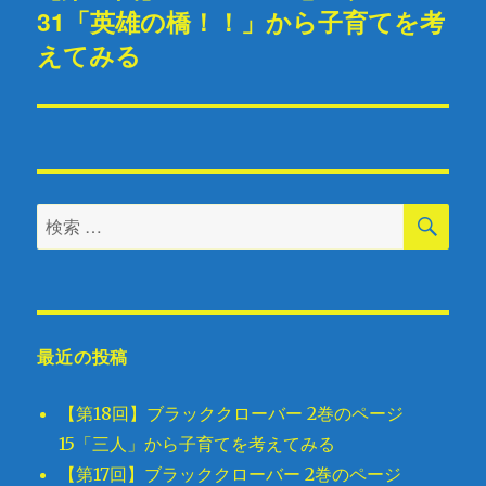
シ
31「英雄の橋！！」から子育てを考
の
投
えてみる
ョ
稿:
ン
検
検
索
索
対
象:
最近の投稿
【第18回】ブラッククローバー 2巻のページ
15「三人」から子育てを考えてみる
【第17回】ブラッククローバー 2巻のページ