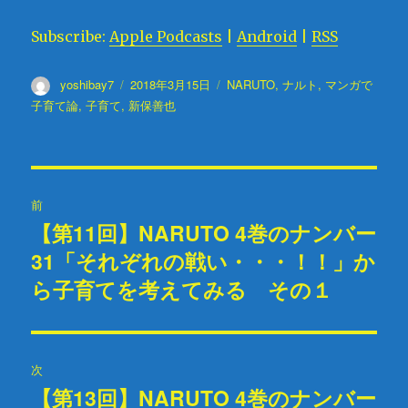
ー
Subscribe:
Apple Podcasts
|
Android
|
RSS
ヤ
ー
投
yoshibay7
投
2018年3月15日
タ
NARUTO
,
ナルト
,
マンガで
稿
稿
グ
子育て論
,
子育て
,
新保善也
者
日:
投
前
稿
【第11回】NARUTO 4巻のナンバー
過
31「それぞれの戦い・・・！！」か
去
ナ
の
ら子育てを考えてみる その１
ビ
投
稿:
ゲ
次
ー
【第13回】NARUTO 4巻のナンバー
次